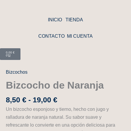
Ir
al
contenido
INICIO
TIENDA
CONTACTO
MI CUENTA
Cart
0,00
€
0
Rango
Bizcocho
de
de
Bizcochos
Naranja
precios:
cantidad
Bizcocho de Naranja
desde
8,50 €
8,50
€
-
19,00
€
hasta
Un bizcocho esponjoso y tierno, hecho con jugo y
19,00 €
ralladura de naranja natural. Su sabor suave y
refrescante lo convierte en una opción deliciosa para