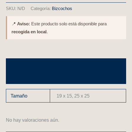
SKU:
N/D
Categoría:
Bizcochos
📍
Aviso:
Este producto solo está disponible para
recogida en local
.
Información adicional
Valoraciones (0)
Tamaño
19 x 15, 25 x 25
No hay valoraciones aún.