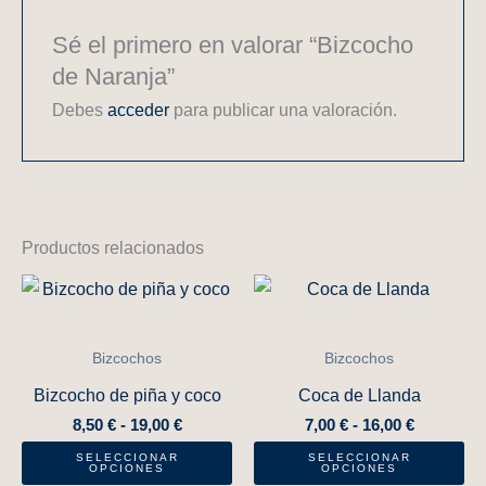
Sé el primero en valorar “Bizcocho
de Naranja”
Debes
acceder
para publicar una valoración.
Productos relacionados
Rango
Rango
Este
Es
de
de
producto
pr
precios:
precios:
desde
tiene
desde
tie
Bizcochos
Bizcochos
8,50 €
7,00 €
múltiples
mú
hasta
hasta
Bizcocho de piña y coco
Coca de Llanda
variantes.
var
19,00 €
16,00 €
8,50
€
-
19,00
€
7,00
€
-
16,00
€
Las
La
SELECCIONAR
SELECCIONAR
opciones
op
OPCIONES
OPCIONES