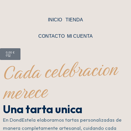
Ir
al
contenido
INICIO
TIENDA
CONTACTO
MI CUENTA
Cart
0,00
€
Cada celebracion
0
merece
Una tarta unica
En DondEstela elaboramos tartas personalizadas de
manera completamente artesanal, cuidando cada